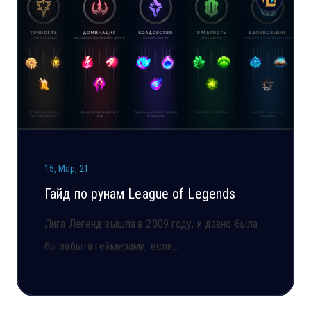
15, Мар, 21
Гайд по рунам League of Legends
Лига Легенд вышла в 2009 году, и давно была
бы забыта геймерами, если…