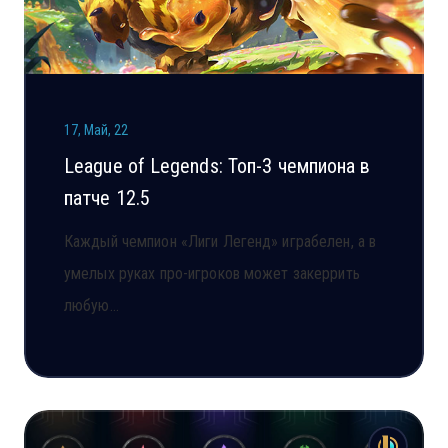
17, Май, 22
League of Legends: Топ-3 чемпиона в
патче 12.5
Каждый чемпион «Лиги Легенд» играбелен, а в
умелых руках про-игроков может закеррить
любую…