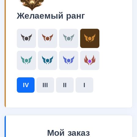
Желаемый ранг
IV
III
II
I
Мой заказ