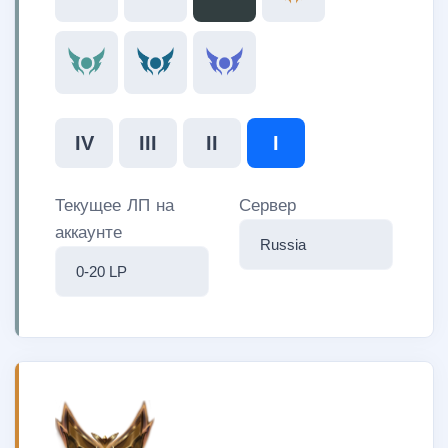
IV
III
II
I
Текущее ЛП на
Сервер
аккаунте